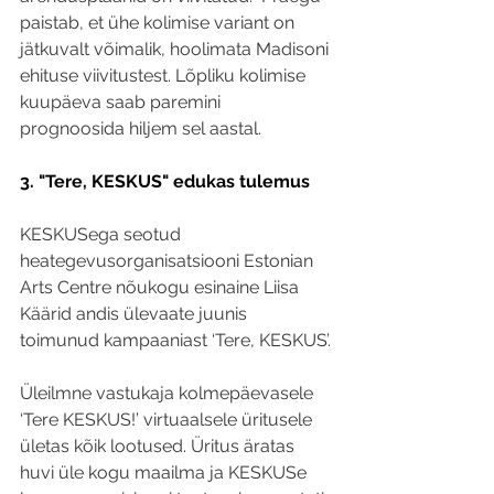
paistab, et ühe kolimise variant on 
jätkuvalt võimalik, hoolimata Madisoni 
ehituse viivitustest. Lõpliku kolimise 
kuupäeva saab paremini 
prognoosida hiljem sel aastal.
3. "Tere, KESKUS" edukas tulemus 
KESKUSega seotud 
heategevusorganisatsiooni Estonian 
Arts Centre nõukogu esinaine Liisa 
Käärid andis ülevaate juunis 
toimunud kampaaniast ‘Tere, KESKUS’.
Üleilmne vastukaja kolmepäevasele 
‘Tere KESKUS!’ virtuaalsele üritusele 
ületas kõik lootused. Üritus äratas 
huvi üle kogu maailma ja KESKUSe 