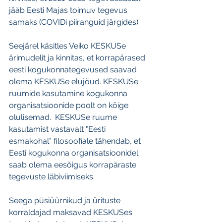
jääb Eesti Majas toimuv tegevus 
samaks (COVIDi piiranguid järgides). 
Seejärel käsitles Veiko KESKUSe 
ärimudelit ja kinnitas, et korrapärased 
eesti kogukonnategevused saavad 
olema KESKUSe elujõud. KESKUSe 
ruumide kasutamine kogukonna 
organisatsioonide poolt on kõige 
olulisemad.  KESKUSe ruume 
kasutamist vastavalt "Eesti 
esmakohal” filosoofiale tähendab, et 
Eesti kogukonna organisatsioonidel 
saab olema eesõigus korrapäraste 
tegevuste läbiviimiseks.
Seega püsiüürnikud ja ürituste 
korraldajad maksavad KESKUSes 