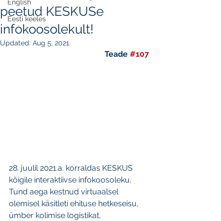
English
peetud KESKUSe
Eesti keeles
infokoosolekult!
Updated:
Aug 5, 2021
Teade 
#107
28. juulil 2021.a. korraldas KESKUS 
kõigile interaktiivse infokoosoleku. 
Tund aega kestnud virtuaalsel 
olemisel käsitleti ehituse hetkeseisu, 
ümber kolimise logistikat, 