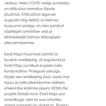
viivitusi, mida COVID veelgi süvendas, 
on ehitusloa menetlus lõpule 
jõudmas. Ehitustööd algavad 
augustis ning eeltöö on käimas, 
kusjuures praegu on üles pandud 
objektipiiri ümbritsev aed ja 
lähinädalatel toimub ehitusplatsi 
ettevalmistamine. 
Eesti Maja müümisel sõlmiti 21-
kuuline rendileping, et kogukond ja 
Eesti Maja üürnikud ei peaks kaks 
korda kolima. Praeguse seisuga, 
lõpeb see rendileping 2022. aasta mai 
lõpus ja selle pikendamine säilitaks 
ühekordse kolimise plaani. KESKUSe 
projekt töötab koos Eesti Maja uue 
omanikuga, sest ka uue omaniku 
arendusplaanid on viivitatud.  Praegu 