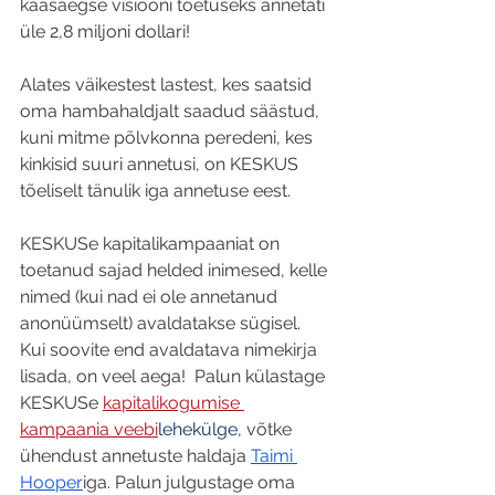
kaasaegse visiooni toetuseks annetati 
üle 2,8 miljoni dollari!
Alates väikestest lastest, kes saatsid 
oma hambahaldjalt saadud säästud, 
kuni mitme põlvkonna peredeni, kes 
kinkisid suuri annetusi, on KESKUS 
tõeliselt tänulik iga annetuse eest. 
KESKUSe kapitalikampaaniat on 
toetanud sajad helded inimesed, kelle 
nimed (kui nad ei ole annetanud 
anonüümselt) avaldatakse sügisel. 
Kui soovite end avaldatava nimekirja 
lisada, on veel aega!  Palun külastage 
KESKUSe 
kapitalikogumise 
kampaania veebi
lehekülge, 
võtke 
ühendust annetuste haldaja
Taimi 
Hooper
iga. Palun julgustage oma 