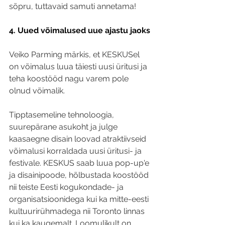
sõpru, tuttavaid samuti annetama! 
4. Uued võimalused uue ajastu jaoks
Veiko Parming märkis, et KESKUSel 
on võimalus luua täiesti uusi üritusi ja 
teha koostööd nagu varem pole 
olnud võimalik. 
Tipptasemeline tehnoloogia, 
suurepärane asukoht ja julge 
kaasaegne disain loovad atraktiivseid 
võimalusi korraldada uusi üritusi- ja 
festivale. KESKUS saab luua pop-up'e 
ja disainipoode, hõlbustada koostööd 
nii teiste Eesti kogukondade- ja 
organisatsioonidega kui ka mitte-eesti 
kultuurirühmadega nii Toronto linnas 
kui ka kaugemalt. Loomulikult on 