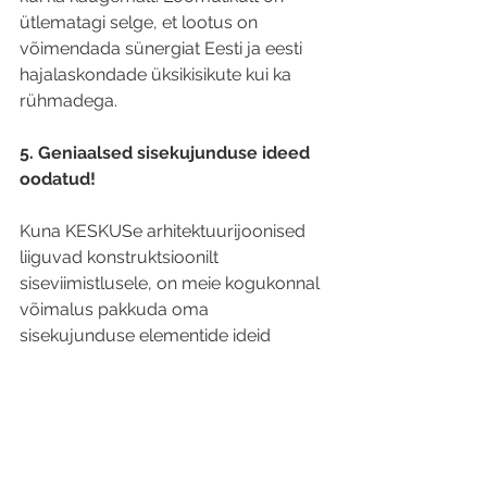
ütlematagi selge, et lootus on 
võimendada sünergiat Eesti ja eesti 
hajalaskondade üksikisikute kui ka 
rühmadega.
5. Geniaalsed sisekujunduse ideed 
oodatud! 
Kuna KESKUSe arhitektuurijoonised 
liiguvad konstruktsioonilt 
siseviimistlusele, on meie kogukonnal 
võimalus pakkuda oma 
sisekujunduse elementide ideid 
kaalumiseks. Kas teil on idee, mis 
peegeldab KESKUSe kaasaegset, 
põhjamaist esteetikat? Palun 
edastage kõik huvitavad, põnevad 
sisekujundusideed, millega kokku 