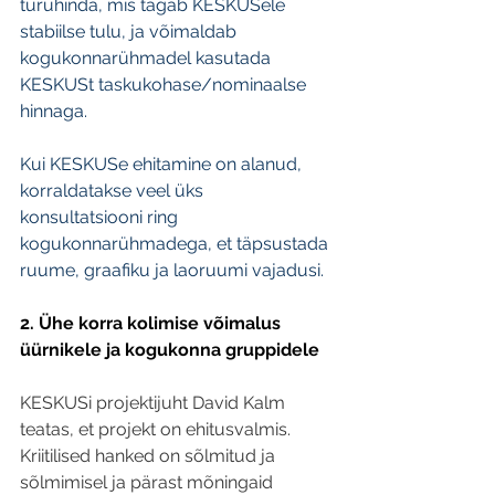
turuhinda, mis tagab KESKUSele 
stabiilse tulu, ja võimaldab 
kogukonnarühmadel kasutada 
KESKUSt taskukohase/nominaalse 
hinnaga. 
Kui KESKUSe ehitamine on alanud, 
korraldatakse veel üks 
konsultatsiooni ring 
kogukonnarühmadega, et täpsustada 
ruume, graafiku ja laoruumi vajadusi. 
2. Ühe korra kolimise võimalus 
üürnikele ja kogukonna gruppidele
KESKUSi projektijuht David Kalm 
teatas, et projekt on ehitusvalmis. 
Kriitilised hanked on sõlmitud ja 
sõlmimisel ja pärast mõningaid 