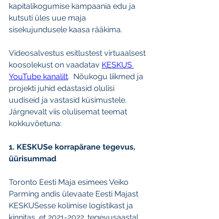
kapitalikogumise kampaania edu ja 
kutsuti üles uue maja 
sisekujundusele kaasa rääkima.
Videosalvestus esitlustest virtuaalsest 
koosolekust on vaadatav 
KESKUS 
YouTube kanalilt
.  
Nõukogu liikmed ja 
projekti juhid edastasid olulisi 
uudiseid ja vastasid küsimustele.
Järgnevalt viis olulisemat teemat 
kokkuvõetuna:
1. KESKUSe korrapärane tegevus, 
üürisummad
Toronto Eesti Maja esimees Veiko 
Parming andis ülevaate Eesti Majast 
KESKUSesse kolimise logistikast ja 
kinnitas, et 2021-2022. tegevusaastal 