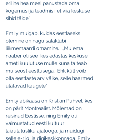
eriline hea meel panustada oma 
kogemusi ja teadmisi, et viia keskuse 
sihid täide.”
Emily muigab, kuidas eestlaseks 
olemine on nagu salaklubi 
liikmemaardi omamine.  ,,Mu ema 
naaber oli see  kes edastas keskuse 
ameti kuulutuse mulle kuna ta teab 
mu seost eestlusega.  Ehk küll võib 
olla eestlaste arv väike, selle haarmed 
ulatavad kaugele.”
Emily abikaasa on Kristian Puhvel, kes 
on pärit Montrealist. Mõlemad on 
reisinud Eestisse, ning Emily oli 
vaimustatud eesti kultuuri 
laiaulatusliku ajalooga, ja muidugi 
selle e-riigi ja digikeskkonnaga. Emily 