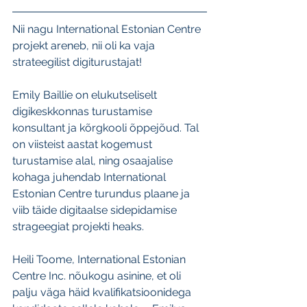
Nii nagu International Estonian Centre 
projekt areneb, nii oli ka vaja 
strateegilist digiturustajat! 
Emily Baillie on elukutseliselt 
digikeskkonnas turustamise 
konsultant ja kõrgkooli õppejõud. Tal 
on viisteist aastat kogemust 
turustamise alal, ning osaajalise 
kohaga juhendab International 
Estonian Centre turundus plaane ja 
viib täide digitaalse sidepidamise 
strageegiat projekti heaks. 
Heili Toome, International Estonian 
Centre Inc. nõukogu asinine, et oli 
palju väga häid kvalifikatsioonidega 