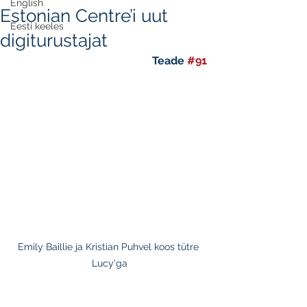
English
Estonian Centre’i uut
Eesti keeles
digiturustajat
 Teade 
#91
Emily Baillie ja Kristian Puhvel koos tütre 
Lucy'ga