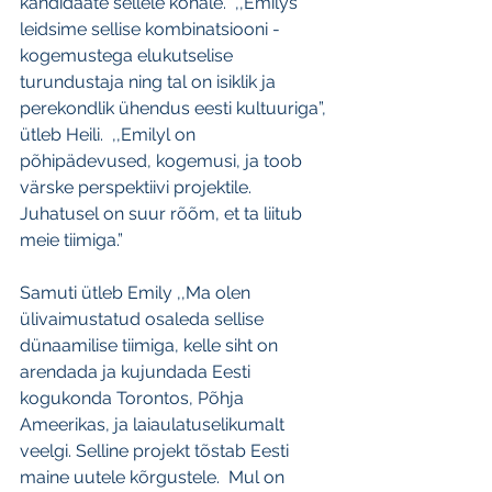
kandidaate sellele kohale.  ,,Emilys 
leidsime sellise kombinatsiooni - 
kogemustega elukutselise 
turundustaja ning tal on isiklik ja 
perekondlik ühendus eesti kultuuriga”, 
ütleb Heili.  ,,Emilyl on 
põhipädevused, kogemusi, ja toob 
värske perspektiivi projektile.  
Juhatusel on suur rõõm, et ta liitub 
meie tiimiga.”
Samuti ütleb Emily ,,Ma olen 
ülivaimustatud osaleda sellise 
dünaamilise tiimiga, kelle siht on 
arendada ja kujundada Eesti 
kogukonda Torontos, Põhja 
Ameerikas, ja laiaulatuselikumalt 
veelgi. Selline projekt tõstab Eesti 
maine uutele kõrgustele.  Mul on 