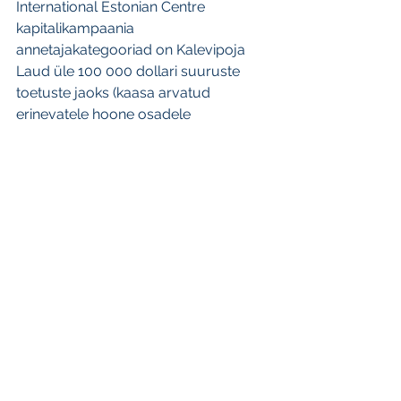
International Estonian Centre 
kapitalikampaania 
annetajakategooriad on Kalevipoja 
Laud üle 100 000 dollari suuruste 
toetuste jaoks (kaasa arvatud 
erinevatele hoone osadele 
nimepanemise õigus), Viru Vanemad 
üle 10 000 dollari suuruste toetuste 
jaoks ja Kungla Rahvas toetused, mis 
on kuni 10 000 dollarit. Hoidke end 
kursis Kungla Rahvas 
annetuskampaania algamisega 2021. 
aastal.
Toetuste tegemiseks kirjutage 
aadressile: 
donations@estoniancentre.ca
. 
Annetused võivad olla tehtud pere 
nimel, või austades mõnda isikut või 