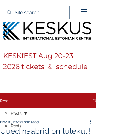
KESKfEST Aug
20-23
2026
tickets
&
schedule
Post
All Posts
Nov 10, 2020
1 min read
All Posts
Uued naabrid on tulekul !