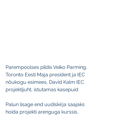
Parempoolses pildis Veiko Parming, 
Toronto Eesti Maja president ja IEC 
nõukogu esimees, David Kalm IEC 
projektijuht, istutamas kasepuid. 
Palun lisage end uudiskirja saajaks 
hoida projekti arenguga kurssis, 
aadressil 
estoniancentre.ca
Eesti keeles