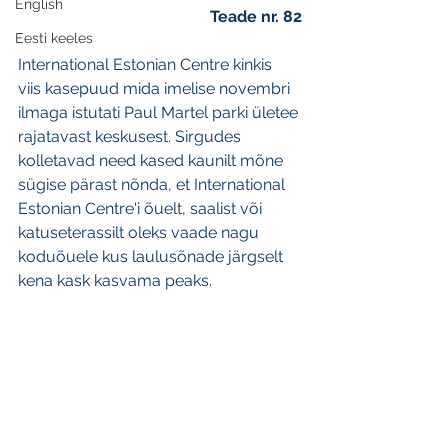
English
Teade nr. 82
Eesti keeles
International Estonian Centre kinkis 
viis kasepuud mida imelise novembri 
ilmaga istutati Paul Martel parki ületee 
rajatavast keskusest. Sirgudes 
kolletavad need kased kaunilt mõne 
sügise pärast nõnda, et International 
Estonian Centre'i õuelt, saalist või 
katuseterassilt oleks vaade nagu 
koduõuele kus laulusõnade järgselt 
kena kask kasvama peaks. 