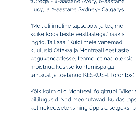
tütrega - 8-aastane Avery, 6-aastane 
Lucy, ja 2-aastane Sydney- Calgarys.. 
“Meil oli imeline lapsepõlv ja tegime 
kõike koos teiste eestlastega,” rääkis 
Ingrid. Ta lisas: "Kuigi meie vanemad 
kuulusid Ottawa ja Montreali eestlaste 
kogukondadesse, teame, et nad oleksid 
mõistnud keskse kohtumispaiga 
tähtsust ja toetanud KESKUS-t Torontos." 
Kõik kolm olid Montreali folgitrupi “Vikerl
pillilugusid. Nad meenutavad, kuidas la
kolmekeelseteks ning õppisid selgeks  pra