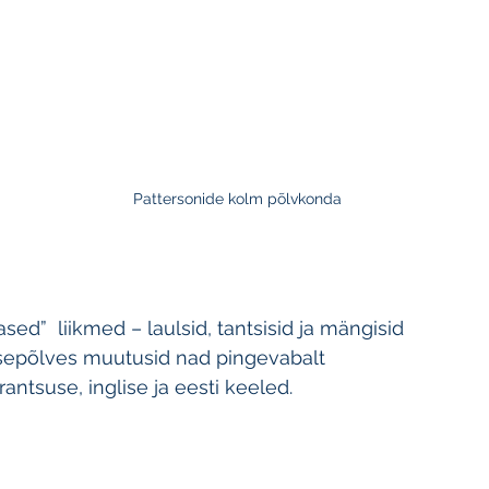
Pattersonide kolm põlvkonda
ased”  liikmed – laulsid, tantsisid ja mängisid 
psepõlves muutusid nad pingevabalt 
ntsuse, inglise ja eesti keeled.