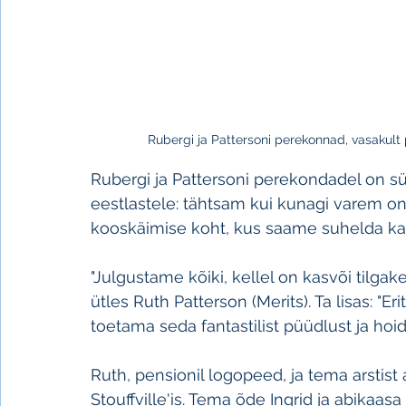
Rubergi ja Pattersoni perekonnad, vasakult 
Rubergi ja Pattersoni perekondadel on s
eestlastele: tähtsam kui kunagi varem o
kooskäimise koht, kus saame suhelda ka l
"Julgustame kõiki, kellel on kasvõi tilga
ütles Ruth Patterson (Merits). Ta lisas: "
toetama seda fantastilist püüdlust ja h
Ruth, pensionil logopeed, ja tema arstist
Stouffville'is. Tema õde Ingrid ja abikaas