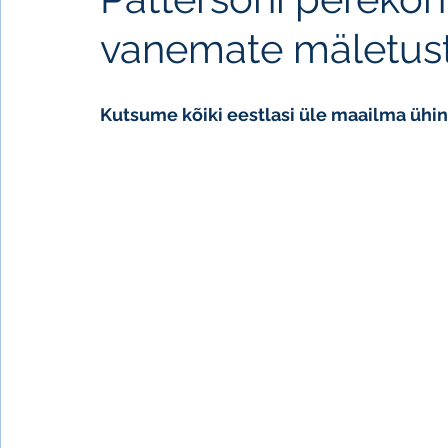
vanemate mäletus
Kutsume kõiki eestlasi üle maailma üh