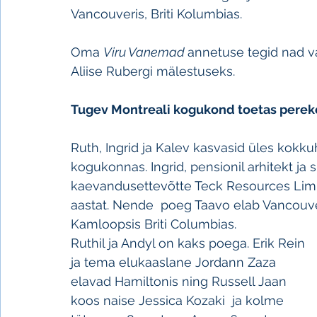
Vancouveris, Briti Kolumbias. 
Oma 
Viru Vanemad 
annetuse tegid nad v
Aliise Rubergi mälestuseks.
Tugev Montreali kogukond toetas perek
Ruth, Ingrid ja Kalev kasvasid üles kokkuh
kogukonnas. Ingrid, pensionil arhitekt ja
kaevandusettevõtte Teck Resources Limite
aastat. Nende  poeg Taavo elab Vancouv
Kamloopsis Briti Columbias.
Ruthil ja Andyl on kaks poega. Erik Rein 
ja tema elukaaslane Jordann Zaza 
elavad Hamiltonis ning Russell Jaan 
koos naise Jessica Kozaki  ja kolme 