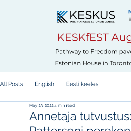
U
KESKfEST Aug
Pathway to Freedom pave
Estonian House in Toront
All Posts
English
Eesti keeles
May 23, 2022
4 min read
Annetaja tutvustus:
Pattersoni pereko