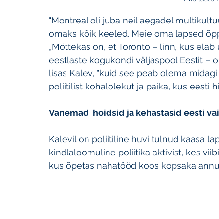
"Montreal oli juba neil aegadel multikultu
omaks kõik keeled. Meie oma lapsed õpp
„Mõttekas on, et Toronto – linn, kus elab 
eestlaste kogukondi väljaspool Eestit – 
lisas Kalev, "kuid see peab olema midagi
poliitilist kohalolekut ja paika, kus eesti h
Vanemad  hoidsid ja kehastasid eesti v
Kalevil on poliitiline huvi tulnud kaasa 
kindlaloomuline poliitika aktivist, kes vii
kus õpetas nahatööd koos kopsaka annuse