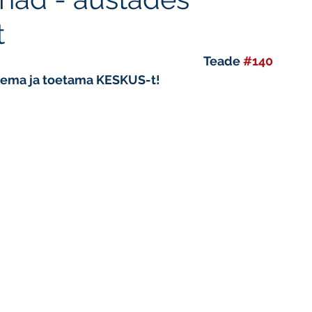
t
Teade 
#140
inema ja toetama KESKUS-t!