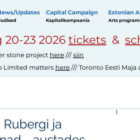
News/Updates
Capital Campaign
Estonian A
udised
Kapitalikampaania
Arts program
 20-23 2026
tickets
&
sc
r stone project
here
///
siin
o Limited matters
here
/// Toronto Eesti Maja
 Rubergi ja
nnad - austades