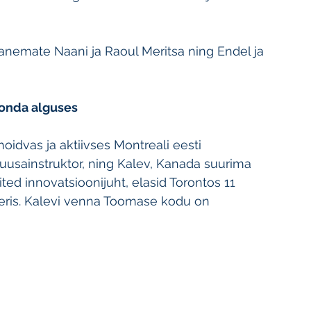
anemate Naani ja Raoul Meritsa ning Endel ja 
onda alguses 
oidvas ja aktiivses Montreali eesti 
 suusainstruktor, ning Kalev, Kanada suurima 
d innovatsioonijuht, elasid Torontos 11 
eris. Kalevi venna Toomase kodu on 