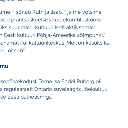
urne, “ sõnab Ruth ja lisab, “ ja me võtsime 
isid prantsuskeelses keelekümbluskoolis.”
üks suurimaid, kultuuriliselt aktiivsemaid 
on Eesti kultuuri Põhja-Ameerika sõlmpunkt,” 
 enamat kui kultuurikeskus. Meil on kasuks ka 
ing õitseb.”
aimu
lapsepõlvekodust. Tema isa Endel Ruberg oli 
bis regulaarselt Ontario suvelaagris Jõekäärul, 
 Eesti patriotismiga.