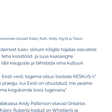
paremale istuvad Kalev, Ruth, Andy, Ingrid ja Taavo
üdamest tulev sõnum kõigile hajalas elavatele 
n teha koostööd  ja luua kaasaegne 
äbi kauguste ja tähistada oma kultuuri. 
ke Eesti verd, tegema otsus toetada KESKUS-t," 
Eriti praegu, kui Eesti on ohustatud, me peame 
oidma kogukonda koos tugevana."
 abikaasa Andy Patterson elavad Ontarios 
a Kalev Rubergi kodud on Whistleris ja 