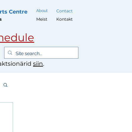
About
Contact
rts Centre
s
Meist
Kontakt
hedule
 aktsionärid
siin
.