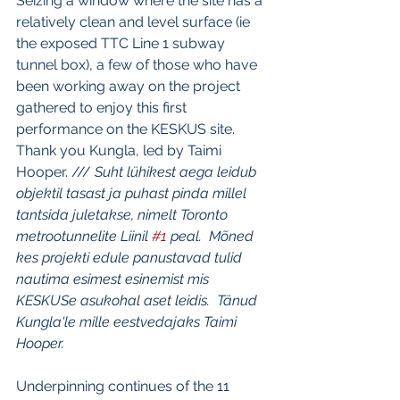
Seizing a window where the site has a 
relatively clean and level surface (ie 
the exposed TTC Line 1 subway 
tunnel box), a few of those who have 
been working away on the project 
gathered to enjoy this first 
performance on the KESKUS site. 
Thank you Kungla, led by Taimi 
Hooper. /// 
Suht lühikest aega leidub 
objektil tasast ja puhast pinda millel 
tantsida juletakse, nimelt Toronto 
metrootunnelite Liinil 
#1
 peal.  Mõned 
kes projekti edule panustavad tulid 
nautima esimest esinemist mis 
KESKUSe asukohal aset leidis.  Tänud 
Kungla'le mille eestvedajaks Taimi 
Hooper.
Underpinning continues of the 11 