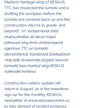
Madison heritage wing of KESKUS, 
TTC has inspected the tunnels and is 
drafting the workplan before the 
tunnels are covered back up and the 
construction returns to grade, and 
beyond!  /// 
Vundamendi tööd 
muinsuskaitse all oleva majal 
jätkavad ning linna ühistranspordi 
agentuur TTC on tunnelid 
ülevaadanud, koostavad töödeplaani 
ning selle teostamise järgselt saavad 
tunnelid taas kaetud ning KESKUS 
hakkabki kerkima.
Construction videos update will 
return in August, so in the meantime, 
sign up for the monthly KESKUS 
newsletter at www.estoniancentre.ca 
to stay abreast of project progress, 