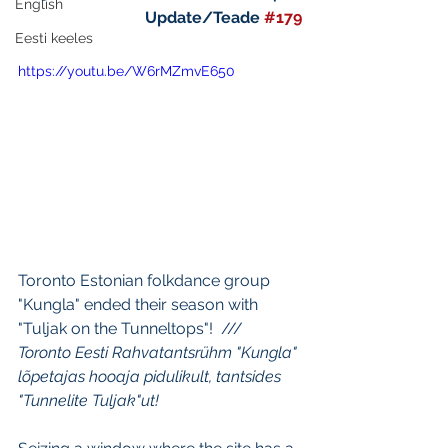
English
Update/Teade 
#179
Eesti keeles
https://youtu.be/W6rMZmvE650
Toronto Estonian folkdance group 
"Kungla" ended their season with 
"Tuljak on the Tunneltops"!  /// 
Toronto Eesti Rahvatantsrühm "Kungla" 
lõpetajas hooaja pidulikult, tantsides 
"Tunnelite Tuljak"ut!