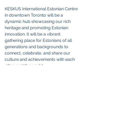
KESKUS International Estonian Centre 
in downtown Toronto will be a 
dynamic hub showcasing our rich 
heritage and promoting Estonian 
innovation. It will be a vibrant 
gathering place for Estonians of all 
generations and backgrounds to 
connect, celebrate, and share our 
culture and achievements with each 
other and the world.  
Toronto kesklinna rajatav KESKUS 
International Estonian Centre on 
dünaamiline koht, mis tutvustab meie 
rikkalikku pärandit ja edendab Eesti 
innovatsiooni. See on elujõuline 
kooskäimise paik, kus erinevatest 
põlvkondadest erineva taustaga 