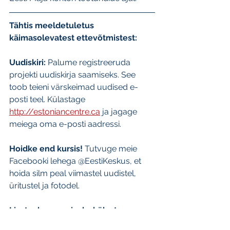
Tähtis meeldetuletus 
käimasolevatest ettevõtmistest:
Uudiskiri:
 Palume registreeruda 
projekti uudiskirja saamiseks. See 
toob teieni värskeimad uudised e-
posti teel. Külastage 
http://estoniancentre.ca
 ja jagage 
meiega oma e-posti aadressi.
Hoidke end kursis!
 Tutvuge meie 
Facebooki lehega @EestiKeskus, et 
hoida silm peal viimastel uudistel, 
üritustel ja fotodel.
Lisateabe saamiseks külastage 
palun:
http://www.estoniancentre.ca