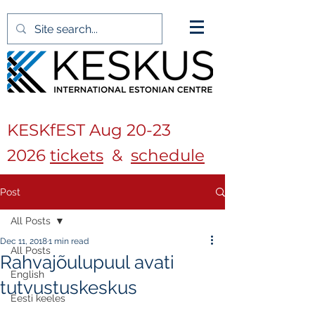
KESKfEST Aug
20-23
2026
tickets
&
schedule
Post
All Posts
Dec 11, 2018
1 min read
All Posts
Rahvajõulupuul avati
English
tutvustuskeskus
Eesti keeles