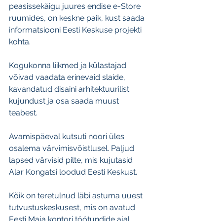
peasissekäigu juures endise e-Store 
ruumides, on keskne paik, kust saada 
informatsiooni Eesti Keskuse projekti 
kohta. 
Kogukonna liikmed ja külastajad 
võivad vaadata erinevaid slaide, 
kavandatud disaini arhitektuurilist 
kujundust ja osa saada muust 
teabest.
Avamispäeval kutsuti noori üles 
osalema värvimisvõistlusel. Paljud 
lapsed värvisid pilte, mis kujutasid 
Alar Kongatsi loodud Eesti Keskust.
Kõik on teretulnud läbi astuma uuest 
tutvustuskeskusest, mis on avatud 
Eesti Maja kontori töötundide ajal. 