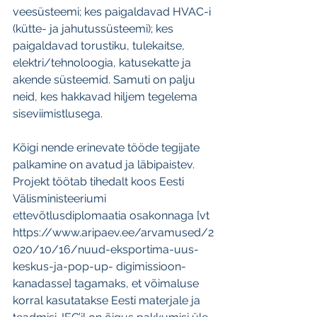
veesüsteemi; kes paigaldavad HVAC-i 
(kütte- ja jahutussüsteemi); kes 
paigaldavad torustiku, tulekaitse, 
elektri/tehnoloogia, katusekatte ja 
akende süsteemid. Samuti on palju 
neid, kes hakkavad hiljem tegelema 
siseviimistlusega.
Kõigi nende erinevate tööde tegijate 
palkamine on avatud ja läbipaistev. 
Projekt töötab tihedalt koos Eesti 
Välisministeeriumi 
ettevõtlusdiplomaatia osakonnaga [vt 
https://www.aripaev.ee/arvamused/2
020/10/16/nuud-eksportima-uus-
keskus-ja-pop-up- digimissioon-
kanadasse] tagamaks, et võimaluse 
korral kasutatakse Eesti materjale ja 