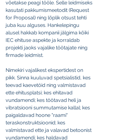
võetakse peagi tööle. Selle leidmiseks 
kasutati pakkumismeetodit (Request 
for Proposal) ning lõplik otsust tehti 
juba kuu alguses. Hankelepingu 
alusel hakkab kompanii jälgima kõiki 
IEC ehituse aspekte ja korraldab 
projekti jaoks vajalike töötajate ning 
firmade leidmist.
Nimekiri vajalikest ekspertidest on 
pikk. Sinna kuuluvad spetsialistid, kes 
teevad kaevetöid ning valmistavad 
ette ehitusplatsi; kes ehitavad 
vundamendi; kes töötavad heli ja 
vibratsiooni summutamise kallal; kes 
paigaldavad hoone "raami" 
teraskonstruktsioonid; kes 
valmistavad ette ja valavad betoonist 
vundamendi; kes haldavad 