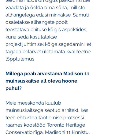
teadmisi. IEC’il on õigus pakkumisi üle 
vaadata ja öelda oma sõna, milliste 
allhangetega edasi minnakse. Samuti 
osaletakse allhangete poolt 
teostatava ehituse kõigis aspektides, 
kuna seda kasutatakse 
projektijuhtimisel kõige sagedamini, et 
tagada eelarvet ületamata kvaliteetne 
lõpptulemus.
Millega peab arvestama Madison 11 
muinsuskaitse all oleva hoone 
puhul?
Meie meeskonda kuulub 
muinsuskaitsega seotud arhitekt, kes 
teeb ehitusloa taotlemise protsessi 
raames koostööd Toronto Heritage 
Conservation’iga. Madisoni 11 kinnistu, 