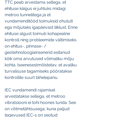
TTC peab arvestama sellega, et 
ehituse käigus ei juhtuks midagi 
metroo tunnelitega ja et 
vundamenditööd toimuksid ohutult 
ega mõjutaks igapäevast liiklust. Enne 
ehituse algust toimub kohapealne 
kontroll ning probleemide vältimiseks 
on ehitus-, pinnase- / 
geotehnoloogiainsenerid esitanud 
kõik oma arvutused võimaliku mõju 
kohta. Iseenesestmõistetav, et avaliku 
turvalisuse tagamiseks pööratakse 
kontrollile suurt tähelepanu.
IEC vundamendi rajamisel 
arvestatakse sellega, et metroo 
vibratsiooni ei tohi hoones tunda. See 
on võtmetähtsusega, kuna paljud 
tegevused IEC-s on seotud 