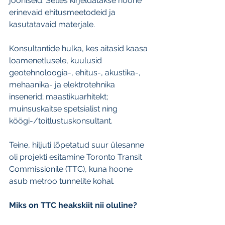
jooniseid. Selles kirjeldatakse hoone 
erinevaid ehitusmeetodeid ja 
kasutatavaid materjale.
Konsultantide hulka, kes aitasid kaasa 
loamenetlusele, kuulusid 
geotehnoloogia-, ehitus-, akustika-, 
mehaanika- ja elektrotehnika 
insenerid; maastikuarhitekt; 
muinsuskaitse spetsialist ning 
köögi-/toitlustuskonsultant.
Teine, hiljuti lõpetatud suur ülesanne 
oli projekti esitamine Toronto Transit 
Commissionile (TTC), kuna hoone 
asub metroo tunnelite kohal.
Miks on TTC heakskiit nii oluline?