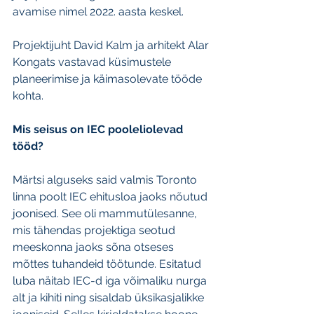
avamise nimel 2022. aasta keskel.
Projektijuht David Kalm ja arhitekt Alar 
Kongats vastavad küsimustele 
planeerimise ja käimasolevate tööde 
kohta.
Mis seisus on IEC pooleliolevad 
tööd?
Märtsi alguseks said valmis Toronto 
linna poolt IEC ehitusloa jaoks nõutud 
joonised. See oli mammutülesanne, 
mis tähendas projektiga seotud 
meeskonna jaoks sõna otseses 
mõttes tuhandeid töötunde. Esitatud 
luba näitab IEC-d iga võimaliku nurga 
alt ja kihiti ning sisaldab üksikasjalikke 