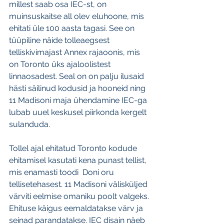
millest saab osa IEC-st, on 
muinsuskaitse all olev eluhoone, mis 
ehitati üle 100 aasta tagasi. See on 
tüüpiline näide tolleaegsest 
telliskivimajast Annex rajaoonis, mis 
on Toronto üks ajaloolistest 
linnaosadest. Seal on on palju ilusaid 
hästi säilinud kodusid ja hooneid ning 
11 Madisoni maja ühendamine IEC-ga 
lubab uuel keskusel piirkonda kergelt 
sulanduda.
Tollel ajal ehitatud Toronto kodude 
ehitamisel kasutati kena punast tellist, 
mis enamasti toodi  Doni oru 
tellisetehasest. 11 Madisoni välisküljed 
värviti eelmise omaniku poolt valgeks. 
Ehituse käigus eemaldatakse värv ja 
seinad parandatakse. IEC disain näeb 