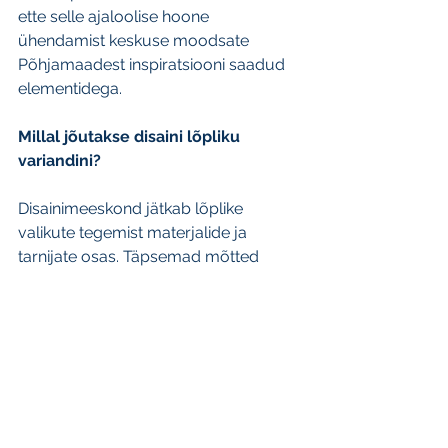
ette selle ajaloolise hoone 
ühendamist keskuse moodsate 
Põhjamaadest inspiratsiooni saadud 
elementidega.
Millal jõutakse disaini lõpliku 
variandini?
Disainimeeskond jätkab lõplike 
valikute tegemist materjalide ja 
tarnijate osas. Täpsemad mõtted 
viimistluste kohta leiab sellelt 
leheküljelt: 
https://www.estoniancentre.ca/post/
march-10-2020. Lõpptulemus sõltub 
paljuski sellest, kui hästi läheb 
kapitalikampaanial, mis pannakse 
peagi jälle käima. Kavatseme 