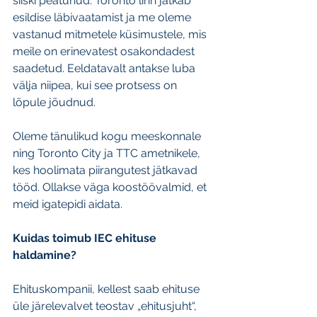
siiski peatunud. Toronto linn jätkab 
esildise läbivaatamist ja me oleme 
vastanud mitmetele küsimustele, mis 
meile on erinevatest osakondadest 
saadetud. Eeldatavalt antakse luba 
välja niipea, kui see protsess on 
lõpule jõudnud.
Oleme tänulikud kogu meeskonnale 
ning Toronto City ja TTC ametnikele, 
kes hoolimata piirangutest jätkavad 
tööd. Ollakse väga koostöövalmid, et 
meid igatepidi aidata.
Kuidas toimub IEC ehituse 
haldamine?
Ehituskompanii, kellest saab ehituse 
üle järelevalvet teostav „ehitusjuht“, 