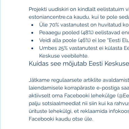
Projekti uudiskiri on kindlalt eelistatuim 
estoniancentre.ca kaudu, kui te pole sed
Üle 70% vastanutest on huvitatud ko
Peaaegu pooled (48%) eelistavad end
Veidi alla poole (46%) ei loe “Eesti El
Umbes 25% vastanutest ei külasta Ees
Keskuse veebilehte.
Kuidas see mõjutab Eesti Keskuse 
Jätkame regulaarsete artiklite avaldamis
laiendamisele korrapäraste e-postiga s
aktiivselt oma Facebooki lehekülge (@Ees
palju sotsiaalmeediat nii siin kui ka rah
ürituste lehekülgi, et reklaamida infoko
Facebooki kaudu otse üle.