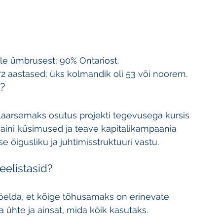
elle ümbrusest; 90% Ontariost.
72 aastased; üks kolmandik oli 53 või noorem.
?
laarsemaks osutus projekti tegevusega kursis 
aini küsimused ja teave kapitalikampaania 
õigusliku ja juhtimisstruktuuri vastu.
eelistasid?
öelda, et kõige tõhusamaks on erinevate 
a ühte ja ainsat, mida kõik kasutaks.