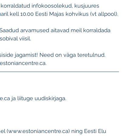
 korraldatud infokoosolekud, kusjuures 
il kell 10.00 Eesti Majas kohvikus (vt allpool).
! Saadud arvamused aitavad meil korraldada 
bival viisil.
iside jagamist! Need on väga teretulnud.
@estoniancentre.ca.
a ja liituge uudiskirjaga.
l (www.estoniancentre.ca) ning Eesti Elu 