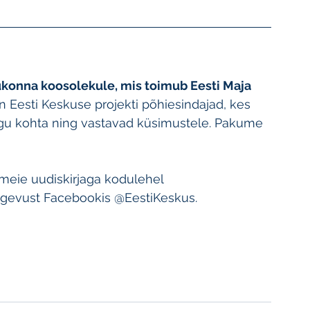
ukonna koosolekule, mis toimub Eesti Maja 
n Eesti Keskuse projekti põhiesindajad, kes 
ngu kohta ning vastavad küsimustele. Pakume 
e meie uudiskirjaga kodulehel 
egevust Facebookis @EestiKeskus.