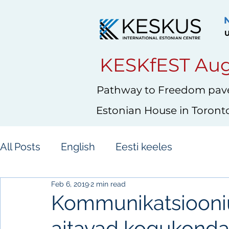
U
KESKfEST Aug
Pathway to Freedom pave
Estonian House in Toront
All Posts
English
Eesti keeles
Feb 6, 2019
2 min read
Kommunikatsiooni
aitavad kogukonda