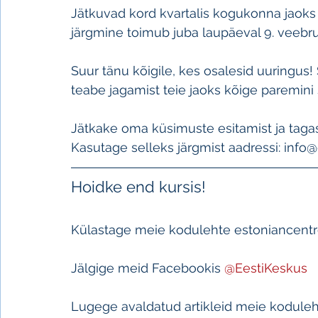
Jätkuvad kord kvartalis kogukonna jaoks
järgmine toimub juba laupäeval 9. veebruar
Suur tänu kõigile, kes osalesid uuringus
teabe jagamist teie jaoks kõige paremini so
Jätkake oma küsimuste esitamist ja tagas
Kasutage selleks järgmist aadressi: info
Hoidke end kursis!
Külastage meie kodulehte estoniancentre.c
Jälgige meid Facebookis 
@EestiKeskus
Lugege avaldatud artikleid meie kodulehe