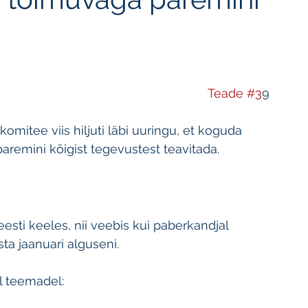
Teade #3
9
mitee viis hiljuti läbi uuringu, et koguda 
remini kõigist tegevustest teavitada.
 eesti keeles, nii veebis kui paberkandjal 
ta jaanuari alguseni.
l teemadel: