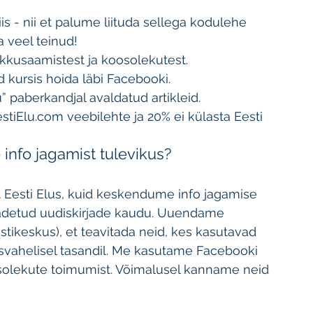
viis - nii et palume liituda sellega kodulehe 
a veel teinud!
kkusaamistest ja koosolekutest.
 kursis hoida läbi Facebooki.
u” paberkandjal avaldatud artikleid.
tiElu.com veebilehte ja 20% ei külasta Eesti 
info jagamist tulevikus?
t Eesti Elus, kuid keskendume info jagamise 
aadetud uudiskirjade kaudu. Uuendame 
tikeskus), et teavitada neid, kes kasutavad 
vusvahelisel tasandil. Me kasutame Facebooki 
osolekute toimumist. Võimalusel kanname neid 