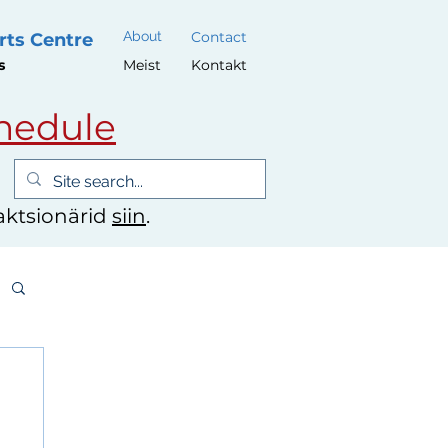
About
Contact
rts Centre
s
Meist
Kontakt
hedule
 aktsionärid
siin
.