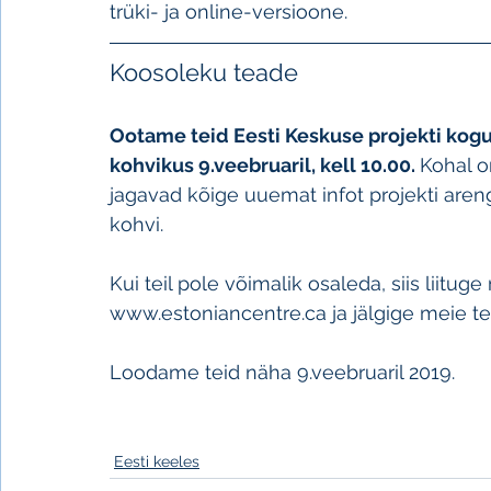
trüki- ja online-versioone.
Koosoleku teade
Ootame teid Eesti Keskuse projekti kog
kohvikus 9.veebruaril, kell 10.00. 
Kohal o
jagavad kõige uuemat infot projekti are
kohvi.
Kui teil pole võimalik osaleda, siis liitug
www.estoniancentre.ca ja jälgige meie t
Loodame teid näha 9.veebruaril 2019.
Eesti keeles