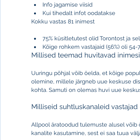
Info jagamise viisid
Kui tihedalt infot oodatakse
Kokku vastas 81 inimest
75% küsitletutest olid Torontost ja s
Kõige rohkem vastajaid (56%) oli 54-
Millised teemad huvitavad inimesi
Uuringu põhjal võib öelda, et kõige popu
olemine, millele järgneb uue keskuse dis
kohta. Samuti on olemas huvi uue keskuse 
Milliseid suhtluskanaleid vastajad 
Allpool äratoodud tulemuste alusel võib 
kanalite kasutamine, sest ei saa tuua välj