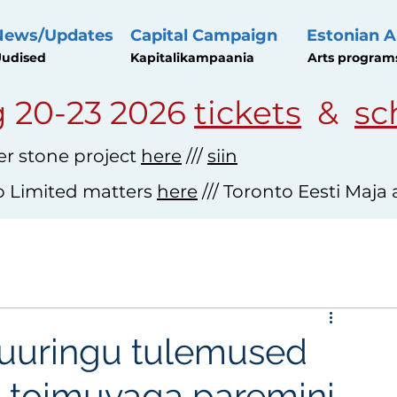
News/Updates
Capital Campaign
Estonian A
udised
Kapitalikampaania
Arts program
 20-23 2026
tickets
&
sc
r stone project
here
///
siin
o Limited matters
here
/// Toronto Eesti Maja
uuringu tulemused
 toimuvaga paremini