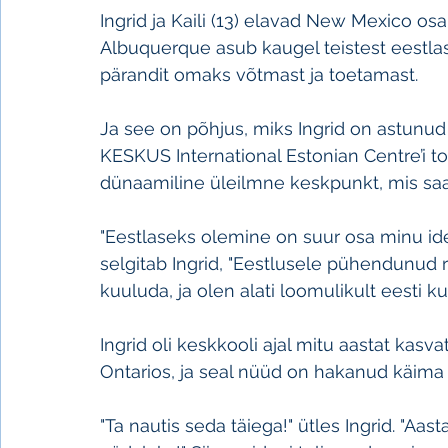
Ingrid ja Kaili (13) elavad New Mexico osa
Albuquerque asub kaugel teistest eestla
pärandit omaks võtmast ja toetamast.
Ja see on põhjus, miks Ingrid on astunu
KESKUS International Estonian Centre’i 
dünaamiline üleilmne keskpunkt, mis sa
"Eestlaseks olemine on suur osa minu iden
selgitab Ingrid, "Eestlusele pühendunud r
kuuluda, ja olen alati loomulikult eesti k
Ingrid oli keskkooli ajal mitu aastat kasv
Ontarios, ja seal nüüd on hakanud käima k
"Ta nautis seda täiega!" ütles Ingrid. "Aast