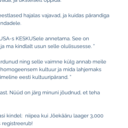
estlased hajalas vajavad, ja kuidas pärandiga 
ondadele.
gi USA-s KESKUSele annetama. See on 
ja ma kindlalt usun selle olulisusesse. ”
uurdunud ning selle vaimne külg annab meile 
ha homogeensem kultuur ja mida lahjemaks 
eline eesti kultuuripärand. ”
iast. Nüüd on järg minuni jõudnud, et teha 
asi kindel:  niipea kui Jõekääru laager 3,000 
 registreerub!