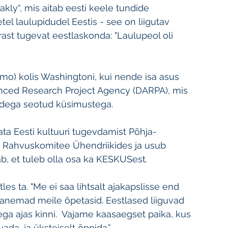
ly“, mis aitab eesti keele tundide 
el laulupidudel Eestis - see on liigutav 
st tugevat eestlaskonda: "Laulupeol oli 
rmo) kolis Washingtoni, kui nende isa asus 
ced Research Project Agency (DARPA), mis 
tidega seotud küsimustega.
kata Eesti kultuuri tugevdamist Põhja-
i Rahvuskomitee Ühendriikides ja usub 
ab, et tuleb olla osa ka KESKUSest.
es ta. "Me ei saa lihtsalt ajakapslisse end 
vanemad meile õpetasid. Eestlased liiguvad 
ga ajas kinni.  Vajame kaasaegset paika, kus 
da, ja üksteiselt õppida.”