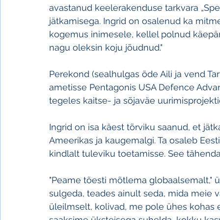
avastanud keelerakenduse tarkvara „Speak
jätkamisega. Ingrid on osalenud ka mitmet
kogemus inimesele, kellel polnud käepära
nagu oleksin koju jõudnud."
Perekond (sealhulgas õde Aili ja vend Ta
ametisse Pentagonis USA Defence Advan
tegeles kaitse- ja sõjaväe uurimisprojek
Ingrid on isa käest tõrviku saanud, et jät
Ameerikas ja kaugemalgi. Ta osaleb Eest
kindlalt tuleviku toetamisse. See tähend
"Peame tõesti mõtlema globaalsemalt," ütl
sulgeda, teades ainult seda, mida meie 
üleilmselt, kolivad, me pole ühes kohas e
saaksime üksteisega suhelda, kokku kasva