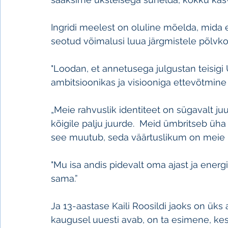
Ingridi meelest on oluline mõelda, mida e
seotud võimalusi luua järgmistele põlvk
"Loodan, et annetusega julgustan teisi
ambitsioonikas ja visiooniga ettevõtmine 
„Meie rahvuslik identiteet on sügavalt j
kõigile palju juurde.  Meid ümbritseb ü
see muutub, seda väärtuslikum on meie im
"Mu isa andis pidevalt oma ajast ja energ
sama.”
Ja 13-aastase Kaili Roosildi jaoks on üks 
kaugusel uuesti avab, on ta esimene, kes