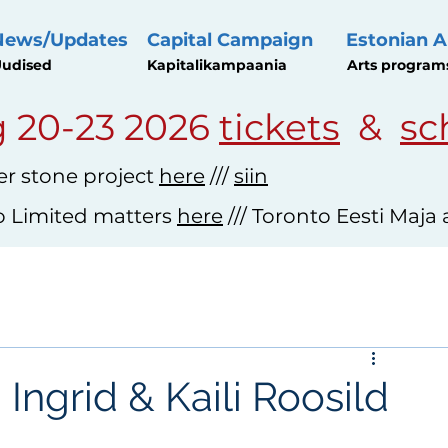
News/Updates
Capital Campaign
Estonian A
udised
Kapitalikampaania
Arts program
 20-23 2026
tickets
&
sc
r stone project
here
///
siin
o Limited matters
here
/// Toronto Eesti Maja
 Ingrid & Kaili Roosild