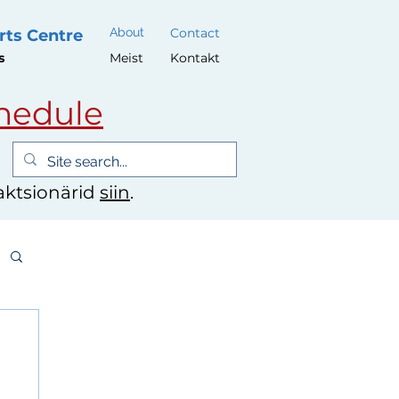
About
Contact
rts Centre
s
Meist
Kontakt
hedule
 aktsionärid
siin
.