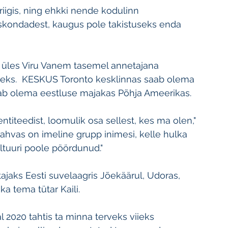
riigis, ning ehkki nende kodulinn 
skondadest, kaugus pole takistuseks enda 
d üles Viru Vanem tasemel annetajana 
toeks.  KESKUS Toronto kesklinnas saab olema 
ab olema eestluse majakas Põhja Ameerikas.
titeedist, loomulik osa sellest, kes ma olen," 
ahvas on imeline grupp inimesi, kelle hulka 
ultuuri poole pöördunud."
atajaks Eesti suvelaagris Jõekäärul, Udoras, 
a tema tütar Kaili.
al 2020 tahtis ta minna terveks viieks 