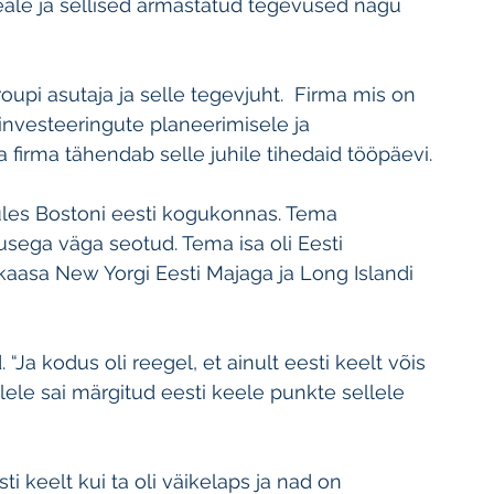
eale ja sellised armastatud tegevused nagu 
roupi asutaja ja selle tegevjuht.  Firma mis on 
investeeringute planeerimisele ja 
a firma tähendab selle juhile tihedaid tööpäevi.
üles Bostoni eesti kogukonnas. Tema 
usega väga seotud. Tema isa oli Eesti 
kaasa New Yorgi Eesti Majaga ja Long Islandi 
. “Ja kodus oli reegel, et ainult eesti keelt võis 
illele sai märgitud eesti keele punkte sellele 
sti keelt kui ta oli väikelaps ja nad on 