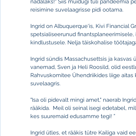
nädalaks!" Siis muidugi tuli pandeemia p
reisimine suvelaagrisse pidi ootama.
Ingrid on Albuquerque'is, Kivi Financial G
spetsialiseerunud finantsplaneerimisele, 
kindlustusele. Nelja täiskohalise töötajag
Ingrid sündis Massachusettsis ja kasvas 
vanemad, Sven ja Heli Roosild, olid eestl
Rahvuskomitee Ühendriikides liige aitas 
suvelaagris.
"Isa oli pidevalt mingi amet," naerab Ingrid
rääkida.  Meil oli seinal isegi edetabel, m
kes suuremaid edusamme tegi! ”
Ingrid ütles, et rääkis tütre Kailiga vaid ee