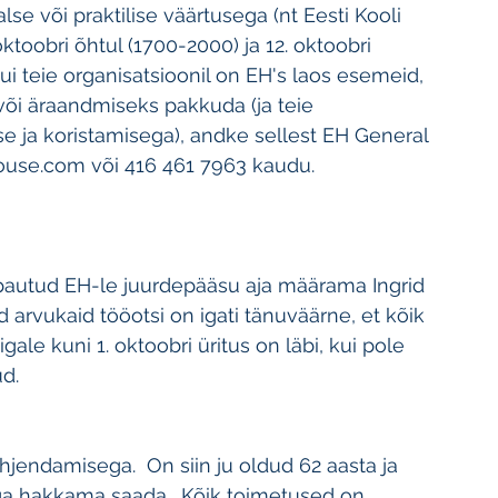
lse või praktilise väärtusega (nt Eesti Kooli 
oktoobri õhtul (1700-2000) ja 12. oktoobri 
i teie organisatsioonil on EH's laos esemeid, 
õi äraandmiseks pakkuda (ja teie 
e ja koristamisega), andke sellest EH General 
ouse.com või 416 461 7963 kaudu.
 pautud EH-le juurdepääsu aja määrama Ingrid 
arvukaid tööotsi on igati tänuväärne, et kõik 
le kuni 1. oktoobri üritus on läbi, kui pole 
ud.
hjendamisega.  On siin ju oldud 62 aasta ja 
ega hakkama saada.  Kõik toimetused on 