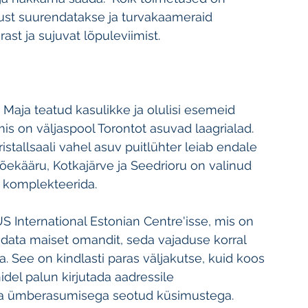
sust suurendatakse ja turvakaameraid 
ast ja sujuvat lõpuleviimist.
Maja teatud kasulikke ja olulisi esemeid 
mis on väljaspool Torontot asuvad laagrialad. 
istallsaali vahel asuv puitlühter leiab endale 
õekääru, Kotkajärve ja Seedrioru on valinud 
i komplekteerida.
International Estonian Centre'isse, mis on 
data maiset omandit, seda vajaduse korral 
. See on kindlasti paras väljakutse, kuid koos 
idel palun kirjutada aadressile 
a ümberasumisega seotud küsimustega.