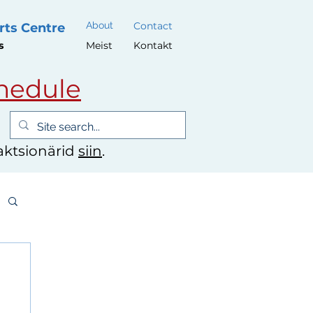
About
Contact
rts Centre
s
Meist
Kontakt
hedule
 aktsionärid
siin
.