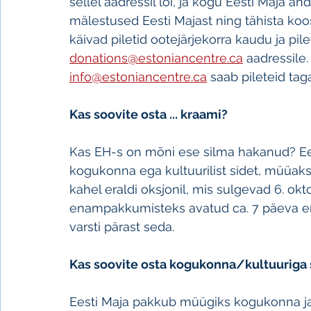
sellel aadressil lõi, ja kogu Eesti Maja a
mälestused Eesti Majast ning tähista ko
käivad piletid ootejärjekorra kaudu ja pile
donations@estoniancentre.ca
 aadressile.
info@estoniancentre.ca
 saab pileteid ta
Kas soovite osta ... kraami?
Kas EH-s on mõni ese silma hakanud? Ees
kogukonna ega kultuurilist sidet, müüak
kahel eraldi oksjonil, mis sulgevad 6. okto
enampakkumisteks avatud ca. 7 päeva e
varsti pärast seda.
Kas soovite osta kogukonna/kultuuriga
Eesti Maja pakkub müügiks kogukonna ja