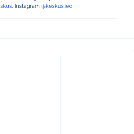
skus
, Instagram 
@keskus.iec