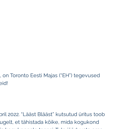
on Toronto Eesti Majas (“EH”) tegevused 
eid!
ril 2022. “Lääst Blääst” kutsutud üritus toob 
augelt, et tähistada kõike, mida kogukond 