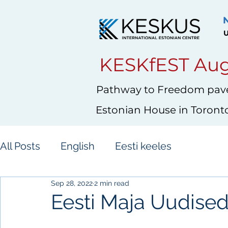
U
KESKfEST Aug
Pathway to Freedom pave
Estonian House in Toront
All Posts
English
Eesti keeles
Sep 28, 2022
2 min read
Eesti Maja Uudise