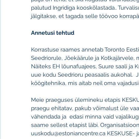
palutud Ingridiga kooskõlastada.. Turvali
jälgitakse, et tagada selle töövoo korrapär
Annetusi tehtud
Korrastuse raames annetab Toronto Eesti 
Seedriorule, Jõekäärule ja Kotkajärvele, 
Näiteks EH lõunafuajees, Suure saali ja Kr
uue kodu Seedrioru peasaalis aukohal.  J
köögitehnika, mis aitab neil oma vajadus
Meie praeguses ülemineku etapis KESKUS 
praegu ehitatav, pakub võimalust üle vaa
vähendada ja  edasi minna vaid vajalikuga
saame sellest etapist läbi. Organisatsioon
uuskodu@estoniancentre.ca KESKUSE- j