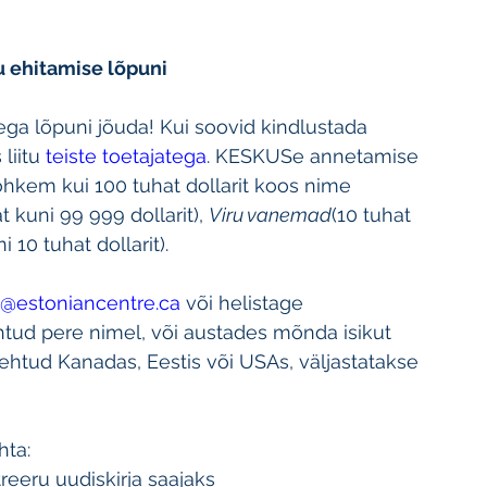
 ehitamise lõpuni
ega lõpuni jõuda! Kui soovid kindlustada 
liitu 
teiste toetajatega
. KESKUSe annetamise 
rohkem kui 100 tuhat dollarit koos nime 
t kuni 99 999 dollarit), 
Viru vanemad
(10 tuhat 
ni 10 tuhat dollarit).
@estoniancentre.ca
 või helistage 
ehtud pere nimel, või austades mõnda isikut 
tehtud Kanadas, Eestis või USAs, väljastatakse 
hta:
streeru uudiskirja saajaks 