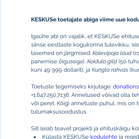
KESKUSe toetajate abiga viime uue kodu
Igaühe abi on vajalik, et KESKUSe ehitus
siinse eestlaste kogukonna tulevikku, siis 
tasemed on järgmised: 
Kalevipoja laud
 (
panemise õigusega), 
Koidula gild
 (50 tuha
kuni 49 999 dollarit), ja 
Kungla rahvas
 (ku
Toetuste tegemiseks kirjutage: 
donations
+1.647.250.7136. Annetused võivad olla t
või peret. Kõigi annetuste puhul, mis on 
tulumaksusoodustus. 
Siit leiab teavet projekti ja ehituskäigu ko
Külasta KESKUSe 
kodulehte
 ja regi