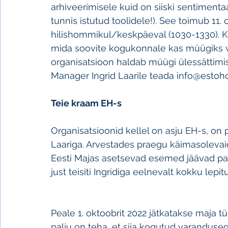
arhiveerimisele kuid on siiski sentimentaa
tunnis istutud toolidele!). See toimub 11. 
hilishommikul/keskpäeval (1030-1330). Ku
mida soovite kogukonnale kas müügiks v
organisatsioon haldab müügi ülessättimis
Manager Ingrid Laarile teada info@estoh
Teie kraam EH-s
Organisatsioonid kellel on asju EH-s, on
Laariga. Arvestades praegu käimasolevaid 
Eesti Majas asetsevad esemed jäävad paiga
just teisiti Ingridiga eelnevalt kokku lepit
Peale 1. oktoobrit 2022 jätkatakse maja tü
palju on teha, et siia kogutud varandus