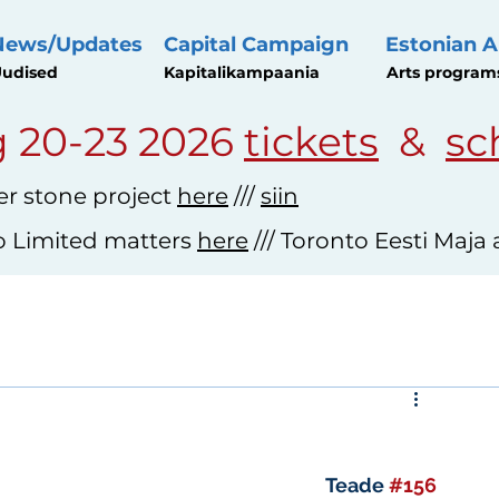
News/Updates
Capital Campaign
Estonian A
udised
Kapitalikampaania
Arts program
 20-23 2026
tickets
&
sc
r stone project
here
///
siin
o Limited matters
here
/// Toronto Eesti Maja
d
Teade 
#156