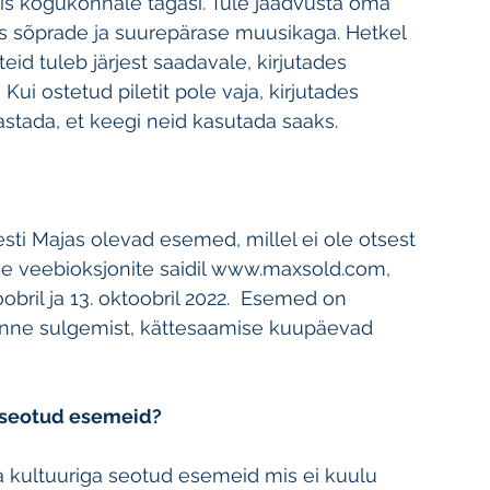
ndis kogukonnale tagasi. Tule jäädvusta oma 
os sõprade ja suurepärase muusikaga. Hetkel 
teid tuleb järjest saadavale, kirjutades 
  Kui ostetud piletit pole vaja, kirjutades 
gastada, et keegi neid kasutada saaks.
ti Majas olevad esemed, millel ei ole otsest 
se veebioksjonite saidil www.maxsold.com, 
obril ja 13. oktoobril 2022.  Esemed on 
nne sulgemist, kättesaamise kuupäevad 
 seotud esemeid?
 kultuuriga seotud esemeid mis ei kuulu 