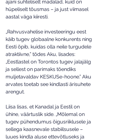
ajani suhteliselt madalad, kuid on 
hüpeliselt tõusmas – ja just viimasel 
aastal väga kiiresti.
„Rahvusvahelise investeeringu eest 
käib tugev globaalne konkurents ning 
Eesti õpib, kuidas olla neile turgudele 
atraktiivne,” tõdes Aku, lisades: 
„Eestlastel on Torontos tugev jalajälg 
ja sellest on parimaks tõendiks 
muljetavaldav KESKUSe-hoone.” Aku 
arvates toetab see kindlasti ärisuhete 
arengut.
Liisa lisas, et Kanadal ja Eestil on 
ühine, väärtuslik side. „Mõlemal on 
tugev pühendumus õigusriiklusele ja 
sellega kaasnevale stabiilsusele – 
luues kindla aluse ettevõtluseks ja 