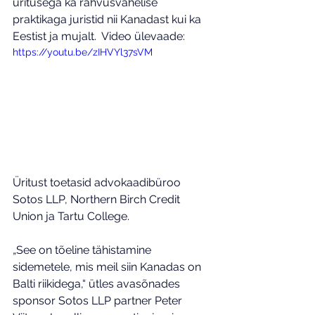
üritusega ka rahvusvahelise 
praktikaga juristid nii Kanadast kui ka 
Eestist ja mujalt.  Video ülevaade:
https://youtu.be/zIHVYl37sVM
Üritust toetasid advokaadibüroo 
Sotos LLP, Northern Birch Credit 
Union ja Tartu College.
„See on tõeline tähistamine 
sidemetele, mis meil siin Kanadas on 
Balti riikidega,“ ütles avasõnades 
sponsor Sotos LLP partner Peter 