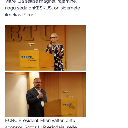
Viitre. „Ja sellise magneti rajamine, 
nagu seda onKESKUS, on sidemete 
ilmekas tõend.“
ECBC President: Ellen Valter; õhtu 
sponsor: Sotos LLP esindaja, selle 