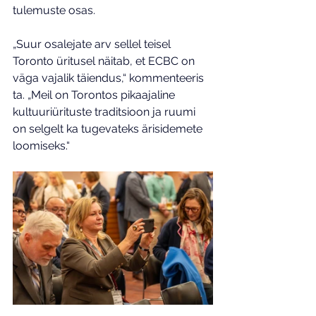
tulemuste osas.
„Suur osalejate arv sellel teisel 
Toronto üritusel näitab, et ECBC on 
väga vajalik täiendus,“ kommenteeris 
ta. „Meil on Torontos pikaajaline 
kultuuriürituste traditsioon ja ruumi 
on selgelt ka tugevateks ärisidemete 
loomiseks.“