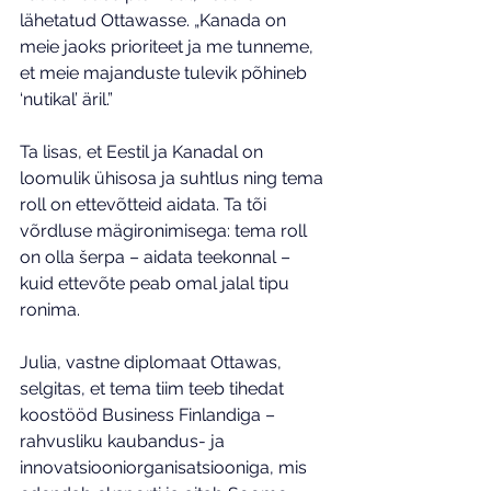
lähetatud Ottawasse. „Kanada on 
meie jaoks prioriteet ja me tunneme, 
et meie majanduste tulevik põhineb 
‘nutikal’ äril.”
Ta lisas, et Eestil ja Kanadal on 
loomulik ühisosa ja suhtlus ning tema 
roll on ettevõtteid aidata. Ta tõi 
võrdluse mägironimisega: tema roll 
on olla šerpa – aidata teekonnal – 
kuid ettevõte peab omal jalal tipu 
ronima.
Julia, vastne diplomaat Ottawas, 
selgitas, et tema tiim teeb tihedat 
koostööd Business Finlandiga – 
rahvusliku kaubandus- ja 
innovatsiooniorganisatsiooniga, mis 