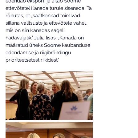
edendab eksporti ja aitab Soome 
ettevõtetel Kanada turule siseneda. Ta 
rõhutas, et „saatkonnad toimivad 
sillana valitsuste ja ettevõtete vahel, 
mis on siin Kanadas sageli 
hädavajalik.” Julia lisas: „Kanada on 
määratud üheks Soome kaubanduse 
edendamise ja riigibrändingu 
prioriteetsetest riikidest.”