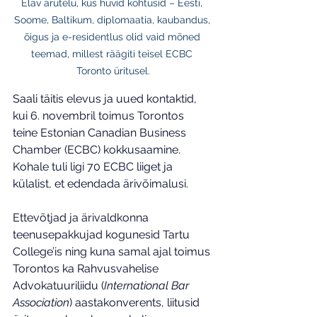
Elav arutelu, kus huvid kohtusid – Eesti, 
Soome, Baltikum, diplomaatia, kaubandus, 
õigus ja e-residentlus olid vaid mõned 
teemad, millest räägiti teisel ECBC 
Toronto üritusel.
Saali täitis elevus ja uued kontaktid, 
kui 6. novembril toimus Torontos 
teine Estonian Canadian Business 
Chamber (ECBC) kokkusaamine. 
Kohale tuli ligi 70 ECBC liiget ja 
külalist, et edendada ärivõimalusi.
Ettevõtjad ja ärivaldkonna 
teenusepakkujad kogunesid Tartu 
College’is ning kuna samal ajal toimus 
Torontos ka Rahvusvahelise 
Advokatuuriliidu (
International Bar 
Association
) aastakonverents, liitusid 