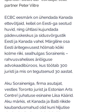
partner Peter Viitre
ECBC eesmärk on ühendada Kanada 
ettevõtjaid, kellel on Eesti-ga seotud 
huvid, ning ühtlasi kujundada 
pädevuskeskus ja sidusvõrgustik 
Eesti ja Kanada vahel. Märgiline osa 
Eesti äritegevusest hõlmab kõiki 
kolme riiki, sealhulgas Sorainenis – 
rahvusvahelises äriõiguse 
advokaadibüroos, kus töötab 300 
juristi ja mis on tegutsenud 30 aastat.
Aku Soraineniga, firma asutajat, 
vestles Toronto jurist ja Estonian Arts 
Centre'i juhatuse esinaine Liisa Käärid. 
Aku märkis, et Kanada ja Balti riikide 
kaubandusmahud olid kuni hiljutise 