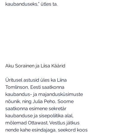
kaubanduseks,” ütles ta.
Aku Sorainen ja Liisa Käärid
Üritusel astusid üles ka Liina 
Tomlinson, Eesti saatkonna 
kaubandus- ja majandusküsimuste 
nõunik, ning Julia Peho, Soome 
saatkonna esimene sekretär 
kaubanduse ja sise­poliitika alal, 
mõlemad Ottawast. Vestlus jätkus 
nende kahe esindajaga, seekord koos 