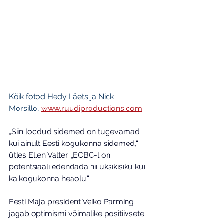
Kõik fotod Hedy Läets ja Nick 
Morsillo, 
www.ruudiproductions.com
„Siin loodud sidemed on tugevamad 
kui ainult Eesti kogukonna sidemed,“ 
ütles Ellen Valter. „ECBC-l on 
potentsiaali edendada nii üksikisiku kui 
ka kogukonna heaolu.“
Eesti Maja president Veiko Parming 
jagab optimismi võimalike positiivsete 