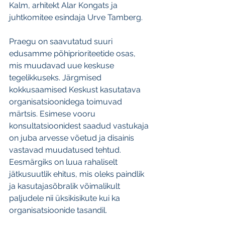
Kalm, arhitekt Alar Kongats ja 
juhtkomitee esindaja Urve Tamberg.
Praegu on saavutatud suuri 
edusamme põhiprioriteetide osas, 
mis muudavad uue keskuse 
tegelikkuseks. Järgmised 
kokkusaamised Keskust kasutatava 
organisatsioonidega toimuvad 
märtsis. Esimese vooru 
konsultatsioonidest saadud vastukaja 
on juba arvesse võetud ja disainis 
vastavad muudatused tehtud. 
Eesmärgiks on luua rahaliselt 
jätkusuutlik ehitus, mis oleks paindlik 
ja kasutajasõbralik võimalikult 
paljudele nii üksikisikute kui ka 
organisatsioonide tasandil.