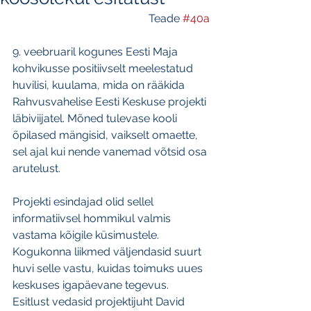
Teade 
#40a
9. veebruaril kogunes Eesti Maja 
kohvikusse positiivselt meelestatud 
huvilisi, kuulama, mida on rääkida 
Rahvusvahelise Eesti Keskuse projekti 
läbiviijatel. Mõned tulevase kooli 
õpilased mängisid, vaikselt omaette, 
sel ajal kui nende vanemad võtsid osa 
arutelust.
Projekti esindajad olid sellel 
informatiivsel hommikul valmis 
vastama kõigile küsimustele. 
Kogukonna liikmed väljendasid suurt 
huvi selle vastu, kuidas toimuks uues 
keskuses igapäevane tegevus. 
Esitlust vedasid projektijuht David 