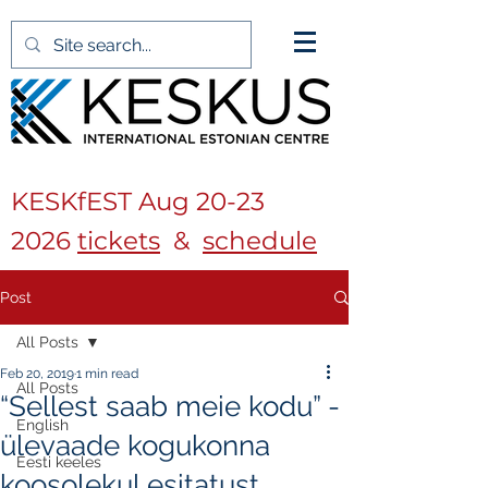
KESKfEST Aug
20-23
2026
tickets
&
schedule
Post
All Posts
Feb 20, 2019
1 min read
All Posts
“Sellest saab meie kodu” -
English
ülevaade kogukonna
Eesti keeles
koosolekul esitatust